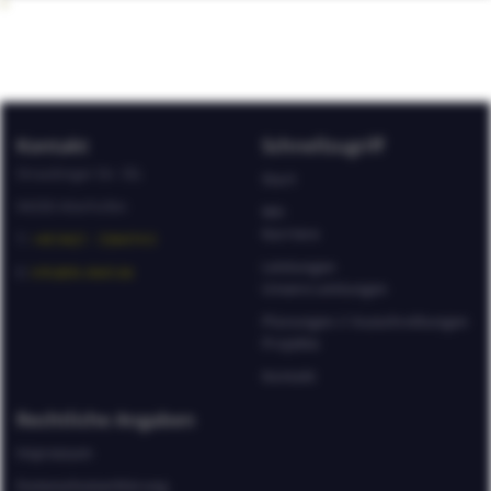
+
Kontakt
Schnellzugriff
Straubinger Str. 5D,
Start
94330 Aiterhofen
Wir
Karriere
T:
+49 9421 - 536474 0
Leistungen
E:
info@ib-dietl.de
Unsere Leistungen
Planungen // Ausschreibungen
Projekte
Kontakt
Rechtliche Angaben
Impressum
Datenschutzerklärung